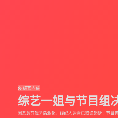
🎤 综艺内幕
综艺一姐与节目组
因恶意剪辑矛盾激化，经纪人透露已取证起诉，节目